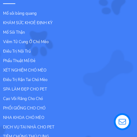
Mổ sỏi bàng quang
KHÁM SỨC KHOẺ ĐỊNH KỲ
Mổ Sỏi Thận
Viêm Tử Cung Ở Chó Mèo
Điều Trị Nội Trú
Phẩu Thuật Mổ Đẻ
XÉT NGHIỆM CHÓ MÈO
Điều Trị Rận Tai Chó Mèo
SPA LÀM ĐẸP CHO PET
Cạo Vôi Răng Cho Chó
PHỐI GIỐNG CHO CHÓ
NHA KHOA CHÓ MÈO
DỊCH VỤ TẠI NHÀ CHO PET
TIÊM CHỦNG THÚ CƯNG