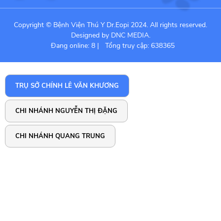
Copyright © Bệnh Viện Thú Y Dr.Eopi 2024. All rights reserved.
Designed by DNC MEDIA.
Đang online: 8
|
Tổng truy cập: 638365
TRỤ SỞ CHÍNH LÊ VĂN KHƯƠNG
CHI NHÁNH NGUYỄN THỊ ĐẶNG
CHI NHÁNH QUANG TRUNG