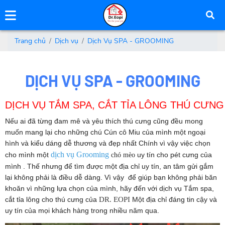
Trang chủ
Dịch vụ
Dịch Vụ SPA - GROOMING
DỊCH VỤ SPA - GROOMING
DỊCH VỤ TẮM SPA, CẮT TỈA LÔNG THÚ CƯN
Nếu ai đã từng đam mê và yêu thích thú cưng cũng đều mong
muốn mang lại cho những chú Cún cô Miu của mình một ngoại
hình và kiểu dáng dễ thương và đẹp nhất Chính vì vậy việc chọn
dịch vụ Grooming
cho mình một
uy tín cho pét cưng của
chó mèo
mình . Thế nhưng để tìm được một địa chỉ uy tín, an tâm gửi gắm
lại không phải là điều dễ dàng. Vì vậy để giúp bạn không phải băn
khoăn vì những lựa chọn của mình, hãy đến với dịch vụ Tắm spa,
cắt tỉa lông cho thú cưng của
DR. EOPI
Một địa chỉ đáng tin cậy và
uy tín của mọi khách hàng trong nhiều năm qua.