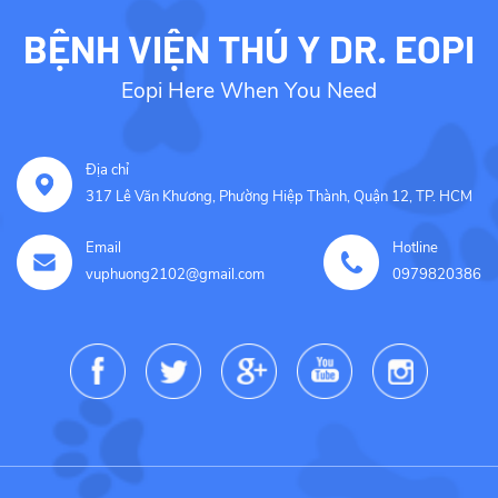
BỆNH VIỆN THÚ Y DR. EOPI
Eopi Here When You Need
Địa chỉ
317 Lê Văn Khương, Phường Hiệp Thành, Quận 12, TP. HCM
Email
Hotline
vuphuong2102@gmail.com
0979820386