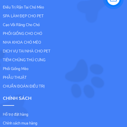
Điều Trị Rận Tai Chó Mèo
SPA LÀM ĐẸP CHO PET
Cạo Vôi Răng Cho Chó
PHỐI GIỐNG CHO CHÓ
NHA KHOA CHÓ MÈO
DỊCH VỤ TẠI NHÀ CHO PET
TIÊM CHỦNG THÚ CƯNG
Phối Giống Mèo
PHẪU THUẬT
CHUẨN ĐOÁN ĐIỀU TRỊ
CHÍNH SÁCH
Hỗ trợ đặt hàng
Chính sách mua hàng