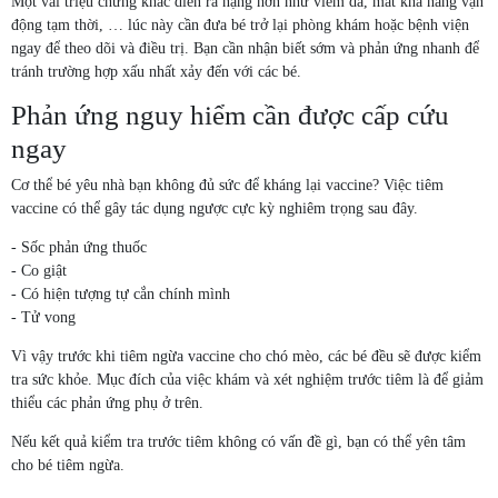
Một vài triệu chứng khác diễn ra nặng hơn như viêm da, mất khả năng vận
động tạm thời, … lúc này cần đưa bé trở lại phòng khám hoặc bệnh viện
ngay để theo dõi và điều trị. Bạn cần nhận biết sớm và phản ứng nhanh để
tránh trường hợp xấu nhất xảy đến với các bé.
Phản ứng nguy hiểm cần được cấp cứu
ngay
Cơ thể bé yêu nhà bạn không đủ sức để kháng lại vaccine? Việc tiêm
vaccine có thể gây tác dụng ngược cực kỳ nghiêm trọng sau đây.
- Sốc phản ứng thuốc
- Co giật
- Có hiện tượng tự cắn chính mình
- Tử vong
Vì vậy trước khi tiêm ngừa vaccine cho chó mèo, các bé đều sẽ được kiểm
tra sức khỏe. Mục đích của việc khám và xét nghiệm trước tiêm là để giảm
thiểu các phản ứng phụ ở trên.
Nếu kết quả kiểm tra trước tiêm không có vấn đề gì, bạn có thể yên tâm
cho bé tiêm ngừa.