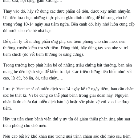
mai, sữa, nội tạng, gặm xương….
Thay vào đó, hãy sử dụng các thực phẩm dễ tiêu, được xay mềm nhuyễn.
Ưu tiên lựa chọn những thực phẩm giàu dinh dưỡng để bổ sung cho bé
trong vòng 10-14 ngày sau tiêm ngừa. Bên cạnh đó, hãy nhớ luôn cung cấp
đủ nước cho các bé nhà bạn.
Để quản lý tốt những phản ứng phụ sau tiêm phòng cho chó mèo, nên
thường xuyên kiểm tra vết tiêm. Đồng thời, hãy dùng tay xoa nhẹ vị trí
tiêm chích (do vết tiêm thường bị sưng cứng).
Trong trường hợp phát hiện bé có những triệu chứng bất thường, bạn nên
mang bé đến bệnh viện để kiểm tra lại. Các triệu chứng tiêu biểu như: sốt
cao, lừ đừ, bỏ ăn, ói, tiêu chảy,….
Lưu ý: Vaccine sẽ có miễn dịch sau 14 ngày kể từ ngày tiêm, bạn cần chăm
sóc bé thật kĩ. Vì bé cũng có thể phát bệnh trong giai đoạn này. Nguyên
nhân là do chưa đạt miễn dịch bảo hộ hoặc sốc phản vệ với vaccine được
tiêm.
Hãy ưu tiên chọn bệnh viện thú y uy tín để giảm thiểu phản ứng phụ sau
tiêm phòng cho chó mèo.
Nếu gặp bất kỳ khó khăn nào trong quá trình chăm sóc chó mèo sau tiêm