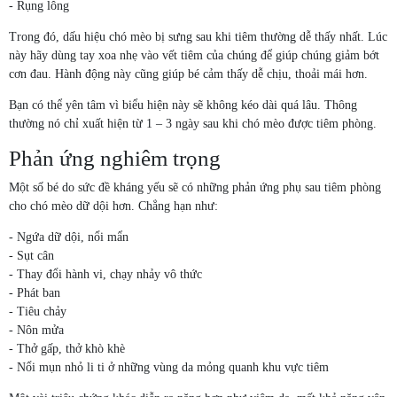
- Rụng lông
Trong đó, dấu hiệu chó mèo bị sưng sau khi tiêm thường dễ thấy nhất. Lúc
này hãy dùng tay xoa nhẹ vào vết tiêm của chúng để giúp chúng giảm bớt
cơn đau. Hành động này cũng giúp bé cảm thấy dễ chịu, thoải mái hơn.
Bạn có thể yên tâm vì biểu hiện này sẽ không kéo dài quá lâu. Thông
thường nó chỉ xuất hiện từ 1 – 3 ngày sau khi chó mèo được tiêm phòng.
Phản ứng nghiêm trọng
Một số bé do sức đề kháng yếu sẽ có những phản ứng phụ sau tiêm phòng
cho chó mèo dữ dội hơn. Chẳng hạn như:
- Ngứa dữ dội, nổi mẩn
- Sụt cân
- Thay đổi hành vi, chạy nhảy vô thức
- Phát ban
- Tiêu chảy
- Nôn mửa
- Thở gấp, thở khò khè
- Nổi mụn nhỏ li ti ở những vùng da mỏng quanh khu vực tiêm