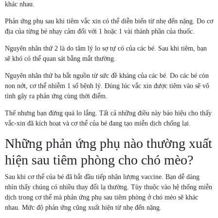
khác nhau.
Phản ứng phụ sau khi tiêm vắc xin có thể diễn biến từ nhẹ đến nặng. Do cơ
địa của từng bé nhạy cảm đối với 1 hoặc 1 vài thành phần của thuốc.
Nguyên nhân thứ 2 là do tâm lý lo sợ tự có của các bé. Sau khi tiêm, bạn
sẽ khó có thể quan sát bằng mắt thường.
Nguyên nhân thứ ba bắt nguồn từ sức đề kháng của các bé. Do các bé còn
non nớt, cơ thể nhiễm 1 số bệnh lý. Đúng lúc vắc xin được tiêm vào sẽ vô
tình gây ra phản ứng cùng thời điểm.
Thế nhưng bạn đừng quá lo lắng. Tất cả những điều này báo hiệu cho thấy
vắc-xin đã kích hoạt và cơ thể của bé đang tạo miễn dịch chống lại.
Những phản ứng phụ nào thường xuất
hiện sau tiêm phòng cho chó mèo?
Sau khi cơ thể của bé đã bắt đầu tiếp nhận lượng vaccine. Bạn dễ dàng
nhìn thấy chúng có nhiều thay đổi lạ thường. Tùy thuộc vào hệ thống miễn
dịch trong cơ thể mà phản ứng phụ sau tiêm phòng ở chó mèo sẽ khác
nhau. Mức độ phản ứng cũng xuất hiện từ nhẹ đến nặng.