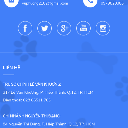
vuphuong2102@gmail.com
0979820386
LIÊN HỆ
TRỤ SỞ CHÍNH LÊ VĂN KHƯƠNG:
317 Lê Văn Khương, P. Hiệp Thành, Q.12, TP. HCM
Điện thoại: 028 66511 763
CHI NHÁNH NGUYỄN THỊ ĐẶNG:
84 Nguyễn Thị Đặng, P. Hiệp Thành, Q.12, TP. HCM