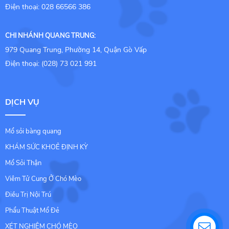
Điện thoại: 028 66566 386
CHI NHÁNH QUANG TRUNG:
979 Quang Trung, Phường 14, Quận Gò Vấp
Điện thoại: (028) 73 021 991
DỊCH VỤ
Mổ sỏi bàng quang
KHÁM SỨC KHOẺ ĐỊNH KỲ
Mổ Sỏi Thận
Viêm Tử Cung Ở Chó Mèo
Điều Trị Nội Trú
Phẩu Thuật Mổ Đẻ
XÉT NGHIỆM CHÓ MÈO