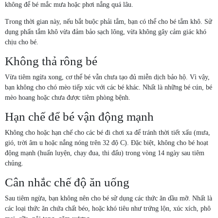
không để bé mắc mưa hoặc phơi nắng quá lâu.
Trong thời gian này, nếu bắt buộc phải tắm, bạn có thể cho bé tắm khô. Sử
dụng phấn tắm khô vừa đảm bảo sạch lông, vừa không gây cảm giác khó
chịu cho bé.
Không thả rông bé
Vừa tiêm ngừa xong, cơ thể bé vẫn chưa tạo đủ miễn dịch bảo hộ. Vì vậy,
bạn không cho chó mèo tiếp xúc với các bé khác. Nhất là những bé cún, bé
mèo hoang hoặc chưa được tiêm phòng bệnh.
Hạn chế để bé vận động mạnh
Không cho hoặc hạn chế cho các bé đi chơi xa để tránh thời tiết xấu (mưa,
gió, trời âm u hoặc nắng nóng trên 32 độ C). Đặc biệt, không cho bé hoạt
động mạnh (huấn luyện, chạy đua, thi đấu) trong vòng 14 ngày sau tiêm
chủng.
Cân nhắc chế độ ăn uống
Sau tiêm ngừa, bạn không nên cho bé sử dụng các thức ăn dầu mỡ. Nhất là
các loại thức ăn chứa chất béo, hoặc khó tiêu như trứng lộn, xúc xích, phô