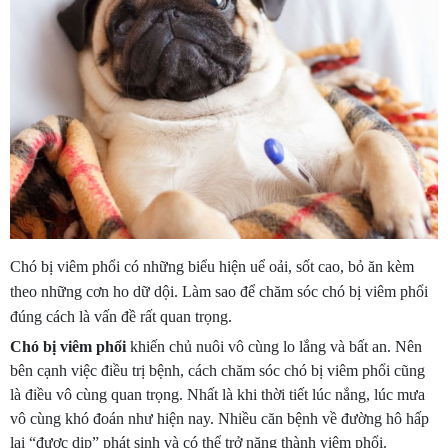
Chó bị viêm phổi có những biểu hiện uể oải, sốt cao, bỏ ăn kèm
theo những cơn ho dữ dội. Làm sao để chăm sóc chó bị viêm phổi
đúng cách là vấn đề rất quan trọng.
Chó bị viêm phổi
khiến chủ nuôi vô cùng lo lắng và bất an. Nên
bên cạnh việc điều trị bệnh, cách chăm sóc chó bị viêm phổi cũng
là điều vô cùng quan trọng. Nhất là khi thời tiết lúc nắng, lúc mưa
vô cùng khó đoán như hiện nay. Nhiều căn bệnh về đường hô hấp
lại “được dịp” phát sinh và có thể trở nặng thành viêm phổi.