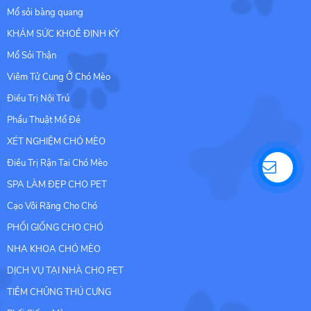
Mổ sỏi bàng quang
KHÁM SỨC KHOẺ ĐỊNH KỲ
Mổ Sỏi Thận
Viêm Tử Cung Ở Chó Mèo
Điều Trị Nội Trú
Phẩu Thuật Mổ Đẻ
XÉT NGHIỆM CHÓ MÈO
Điều Trị Rận Tai Chó Mèo
SPA LÀM ĐẸP CHO PET
Cạo Vôi Răng Cho Chó
PHỐI GIỐNG CHO CHÓ
NHA KHOA CHÓ MÈO
DỊCH VỤ TẠI NHÀ CHO PET
TIÊM CHỦNG THÚ CƯNG