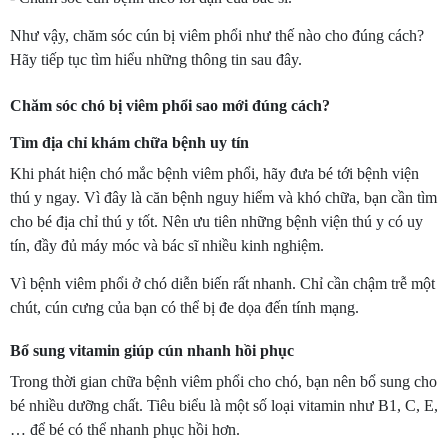
Như vậy, chăm sóc cún bị viêm phổi như thế nào cho đúng cách?
Hãy tiếp tục tìm hiểu những thông tin sau đây.
Chăm sóc chó bị viêm phổi sao mới đúng cách?
Tìm địa chỉ khám chữa bệnh uy tín
Khi phát hiện chó mắc bệnh viêm phổi, hãy đưa bé tới bệnh viện
thú y ngay. Vì đây là căn bệnh nguy hiểm và khó chữa, bạn cần tìm
cho bé địa chỉ thú y tốt. Nên ưu tiên những bệnh viện thú y có uy
tín, đầy đủ máy móc và bác sĩ nhiều kinh nghiệm.
Vì bệnh viêm phổi ở chó diễn biến rất nhanh. Chỉ cần chậm trễ một
chút, cún cưng của bạn có thể bị đe dọa đến tính mạng.
Bổ sung vitamin giúp cún nhanh hồi phục
Trong thời gian chữa bệnh viêm phổi cho chó, bạn nên bổ sung cho
bé nhiều dưỡng chất. Tiêu biểu là một số loại vitamin như B1, C, E,
… để bé có thể nhanh phục hồi hơn.