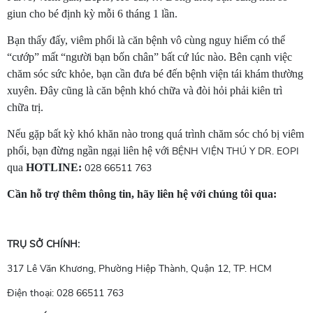
giun cho bé định kỳ mỗi 6 tháng 1 lần.
Bạn thấy đấy, viêm phổi là căn bệnh vô cùng nguy hiểm có thể
“cướp” mất “người bạn bốn chân” bất cứ lúc nào. Bên cạnh việc
chăm sóc sức khỏe, bạn cần đưa bé đến bệnh viện tái khám thường
xuyên. Đây cũng là căn bệnh khó chữa và đòi hỏi phải kiên trì
chữa trị.
Nếu gặp bất kỳ khó khăn nào trong quá trình chăm sóc chó bị viêm
phổi, bạn đừng ngần ngại liên hệ với
BỆNH VIỆN THÚ Y DR. EOPI
qua
HOTLINE:
028 66511 763
Cần hỗ trợ thêm thông tin, hãy liên hệ với chúng tôi qua:
TRỤ SỞ CHÍNH:
317 Lê Văn Khương, Phường Hiệp Thành, Quận 12, TP. HCM
Điện thoại: 028 66511 763