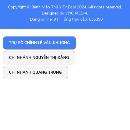
Copyright © Bệnh Viện Thú Y Dr.Eopi 2024. All rights reserved.
Designed by DNC MEDIA.
Đang online: 9
|
Tổng truy cập: 636390
TRỤ SỞ CHÍNH LÊ VĂN KHƯƠNG
CHI NHÁNH NGUYỄN THỊ ĐẶNG
CHI NHÁNH QUANG TRUNG