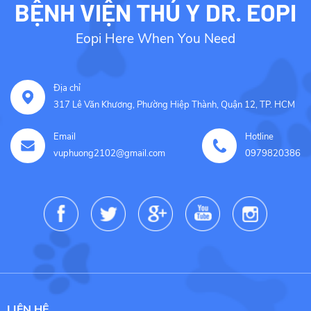
BỆNH VIỆN THÚ Y DR. EOPI
Eopi Here When You Need
Địa chỉ
317 Lê Văn Khương, Phường Hiệp Thành, Quận 12, TP. HCM
Email
Hotline
vuphuong2102@gmail.com
0979820386
LIÊN HỆ