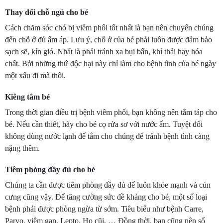
Thay đổi chỗ ngủ cho bé
Cách chăm sóc chó bị viêm phổi tốt nhất là bạn nên chuyển chúng
đến chỗ ở đủ ấm áp. Lưu ý, chỗ ở của bé phải luôn được đảm bảo
sạch sẽ, kín gió. Nhất là phải tránh xa bụi bẩn, khí thải hay hóa
chất. Bởi những thứ độc hại này chỉ làm cho bệnh tình của bé ngày
một xấu đi mà thôi.
Kiêng tắm bé
Trong thời gian điều trị bệnh viêm phổi, bạn không nên tắm táp cho
bé. Nếu cần thiết, hãy cho bé cọ rửa sơ với nước ấm. Tuyệt đối
không dùng nước lạnh để tắm cho chúng để tránh bệnh tình càng
nặng thêm.
Tiêm phòng đầy đủ cho bé
Chúng ta cần được tiêm phòng đầy đủ để luôn khỏe mạnh và cún
cưng cũng vậy. Để tăng cường sức đề kháng cho bé, một số loại
bệnh phải được phòng ngừa từ sớm. Tiêu biểu như bệnh Carre,
Parvo, viêm gan, Lepto, Ho cũi, … Đồng thời, bạn cũng nên sổ