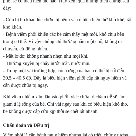
phổi sẽ có biểu hiện thế nào. Hãy xem qua những triệu chứng sau
đây:
- Cún bị ho khan lúc chớm bị bệnh và có biểu hiện thở khò khè, rất
khó khăn.
- Bệnh viêm phổi khiến các bé cảm thấy mệt mỏi, khó chịu bên
trong cơ thể. Vì vậy chúng chỉ thường nằm một chỗ, không di
chuyển, cử động nhiều.
- Mắt lờ đờ, không nhanh nhẹn như mọi khi.
- Thường xuyên bị chảy nước mắt, nước mũi.
- Trong một vài trường hợp, cún cưng của bạn có thể bị sốt đến
39,5 – 40,5 độ. Đây là biểu hiện viêm phổi cấp rất nguy hiểm và
cần được chữa trị ngay.
Khi viêm nhiễm xâm lấn vào phổi, việc chữa trị chậm trễ sẽ làm
giảm tỉ lệ sống của bé. Chỉ vài ngày sau khi có biểu hiện khó thở,
bé không được cấp cứu kịp thời sẽ chết rất nhanh.
Chẩn đoán và Điều trị
Viêm phổi là căn bệnh nguy hiểm nhưng lại có triệu chứng tương