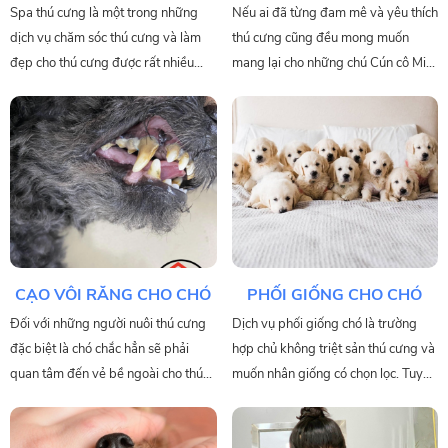
GROOMING
Spa thú cưng là một trong những
Nếu ai đã từng đam mê và yêu thích
dịch vụ chăm sóc thú cưng và làm
thú cưng cũng đều mong muốn
đẹp cho thú cưng được rất nhiều
mang lại cho những chú Cún cô Miu
người yêu thích và lựa chọn cho thú
của mình một ngoại hình và kiểu
cưng của mình. Dr.Eopi địa chỉ spa
dáng dễ thương và đẹp nhất Chính
thú cưng quận 12 uy tín.
vì vậy việc chọn cho mình một dịch
vụ Grooming chó mèo uy tín cho pét
cưng của mình .
CẠO VÔI RĂNG CHO CHÓ
PHỐI GIỐNG CHO CHÓ
Đối với những người nuôi thú cưng
Dịch vụ phối giống chó là trường
đặc biệt là chó chắc hẳn sẽ phải
hợp chủ không triệt sản thú cưng và
quan tâm đến vẻ bề ngoài cho thú
muốn nhân giống có chọn lọc. Tuy
cưng của mình. Ngoài việc tắm rửa
nhiên, phối giống chó mèo không
sạch sẽ, cắt tỉa lông,...
phải là điều đơn giản, cần được thực