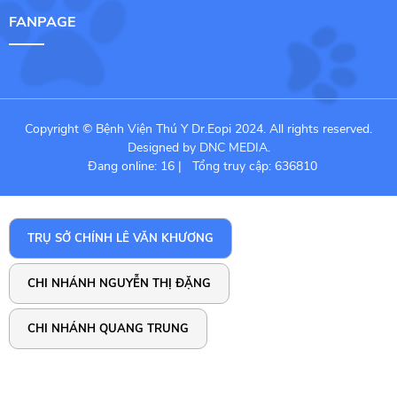
FANPAGE
Copyright © Bệnh Viện Thú Y Dr.Eopi 2024. All rights reserved.
Designed by DNC MEDIA.
Đang online: 16
|
Tổng truy cập: 636810
TRỤ SỞ CHÍNH LÊ VĂN KHƯƠNG
CHI NHÁNH NGUYỄN THỊ ĐẶNG
CHI NHÁNH QUANG TRUNG