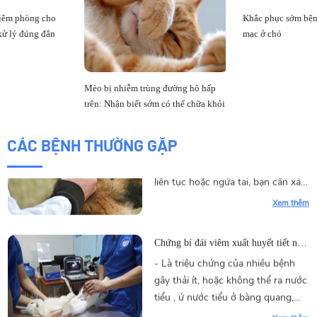
ruột có kích thước nhỏ bé nên
Khắc phục sớm bệnh viêm loét giác
chúng mang đến rất nhiều phiền
Xem thêm
mạc ở chó
toái cho cả bạn và thú cưng.
Cách để Xoa dịu cơn ngứa tai cho
chó?
Chó có thể gãi tai ở một mức độ
Mèo bị nhiễm trùng đường hô hấp
nào đó, tuy nhiên nếu thấy chó gãi
trên: Nhận biết sớm có thể chữa khỏi
liên tục hoặc ngứa tai, bạn cần xác
định nguyên nhân gây ngứa.
CÁC BỆNH THƯỜNG GẶP
Xem thêm
Chứng bí đái viêm xuất huyết tiết niệu
ở mèo?
- Là triệu chứng của nhiều bệnh
gây thải ít, hoặc không thể ra nước
tiểu , ứ nước tiểu ở bàng quang,
dấu hiệu của viêm đường tiết niệu
Xem thêm
Cách để nhận biết dấu hiệu nhận biết
động dục ở chó?