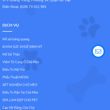
979 Quang Trung, Phường 14, Quận Gò Vấp
Điện thoại: (028) 73 021 991
DỊCH VỤ
Mổ sỏi bàng quang
KHÁM SỨC KHOẺ ĐỊNH KỲ
Mổ Sỏi Thận
Viêm Tử Cung Ở Chó Mèo
Điều Trị Nội Trú
Phẩu Thuật Mổ Đẻ
XÉT NGHIỆM CHÓ MÈO
Điều Trị Rận Tai Chó Mèo
SPA LÀM ĐẸP CHO PET
Cạo Vôi Răng Cho Chó