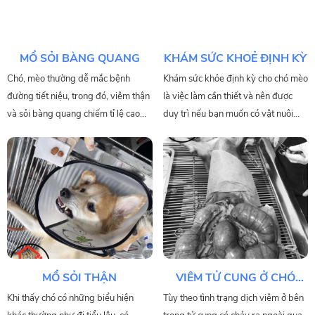
MỔ SỎI BÀNG QUANG
KHÁM SỨC KHOẺ ĐỊNH KỲ
Chó, mèo thường dễ mắc bệnh
Khám sức khỏe định kỳ cho chó mèo
đường tiết niệu, trong đó, viêm thận
là việc làm cần thiết và nên được
và sỏi bàng quang chiếm tỉ lệ cao
duy trì nếu bạn muốn có vật nuôi
nhất. Bệnh tiết niệu có nhiều triệu
khỏe mạnh, luôn đáng yêu và dễ
chứng khác nhau nên chủ nuôi khó
thương. Tất cả những dấu hiệu khác
phát hiện.
lạ của vật nuôi cũng có thể là sự bắt
đầu của những căn bệnh nguy hiểm.
Đến ngay phòng khám Dr.Eopi để
kiểm tra sức khỏe cho chó mèo
ngay nhé!
MỔ SỎI THẬN
VIÊM TỬ CUNG Ở CHÓ
MÈO
Khi thấy chó có những biểu hiện
Tùy theo tình trạng dịch viêm ở bên