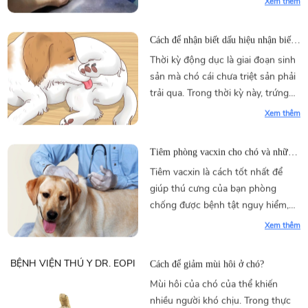
Thời kỳ động dục là giai đoạn sinh
sản mà chó cái chưa triệt sản phải
trải qua. Trong thời kỳ này, trứng
sẽ chín, làm cho chó có khả năng
Xem thêm
sinh sản và mang thai chó con
Tiêm phòng vacxin cho chó và những
điều cần lưu ý?
Tiêm vacxin là cách tốt nhất để
giúp thú cưng của bạn phòng
chống được bệnh tật nguy hiểm,
bệnh không có thuốc chữa, bệnh
Xem thêm
truyền nhiễm
Cách để giảm mùi hôi ở chó?
Mùi hôi của chó của thể khiến
nhiều người khó chịu. Trong thực
tế, mùi hôi của chó có thể làm bạn
lưỡng lự không biết có nên nhận
Xem thêm
nuôi hay đưa chó vào nhà hoặc xe
hay không.