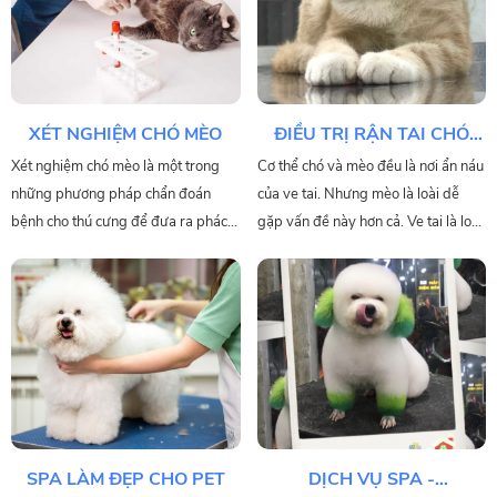
thẳng không đáng có cho con chó
mèo của bạn.
XÉT NGHIỆM CHÓ MÈO
ĐIỀU TRỊ RẬN TAI CHÓ
MÈO
Xét nghiệm chó mèo là một trong
Cơ thể chó và mèo đều là nơi ẩn náu
những phương pháp chẩn đoán
của ve tai. Nhưng mèo là loài dễ
bệnh cho thú cưng để đưa ra phác
gặp vấn đề này hơn cả. Ve tai là loài
đồ điều trị phù hợp, bên cạnh các
kí sinh nhỏ sinh sống chủ yếu ở
phương pháp khác như chẩn đoán
trong ống tai bằng việc hút máu, ăn
bằng hình ảnh, siêu âm, chụp x-
da chết và ráy tai. Chúng để lại chất
quang…
thải và sinh đẻ trứng trong tai của
vật chủ.
SPA LÀM ĐẸP CHO PET
DỊCH VỤ SPA -