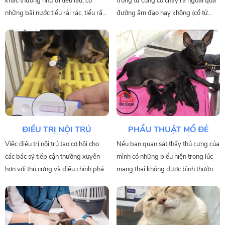
khác thường như đi tiểu lâu, có
trong tử cung có chảy ra ngoài qua
những bãi nước tiểu rải rác, tiểu rắt,
đường âm đạo hay không (cổ tử
mèo thường liếm vùng sinh dục lâu
cung đóng hoặc mở) mà người ta
chia viêm tử cung làm hai dạng là
viêm tử cung dạng kín và dạng hở.
ĐIỀU TRỊ NỘI TRÚ
PHẨU THUẬT MỔ ĐẺ
Việc điều trị nội trú tạo cơ hội cho
Nếu bạn quan sát thấy thú cưng của
các bác sỹ tiếp cận thường xuyên
mình có những biểu hiện trong lúc
hơn với thú cưng và điều chỉnh phác
mang thai không được bình thường
đồ điều trị dựa trên sự thay đổi đó.
hãy nhờ đến sự tư vấn cửa bác sĩ
Điều trị nội trú còn giúp chúng tôi
thú y. Nên thường xuyên đến gặp
đưa ra một chế độ dinh dưỡng thích
bác sĩ thú y để siêu âm kiểm tra
hợp cho quá trình điều trị.
định kì cũng như tránh các căng