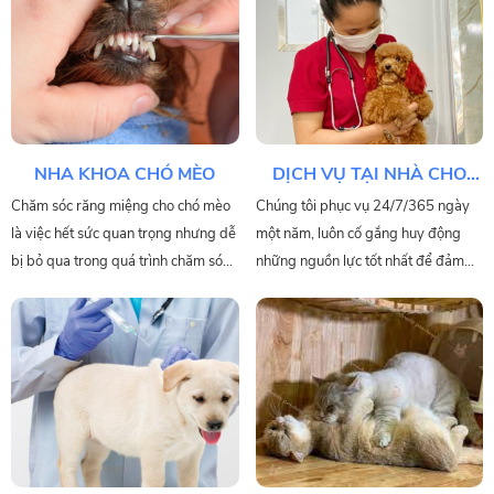
hiện bởi những bác sĩ thú ý giỏi và
những chuyên gia phối giống có tay
nghề cao.
NHA KHOA CHÓ MÈO
DỊCH VỤ TẠI NHÀ CHO
PET
Chăm sóc răng miệng cho chó mèo
Chúng tôi phục vụ 24/7/365 ngày
là việc hết sức quan trọng nhưng dễ
một năm, luôn cố gắng huy động
bị bỏ qua trong quá trình chăm sóc
những nguồn lực tốt nhất để đảm
thú cưng. Việc không quan tâm đến
bảo thú cưng được khám và điều trị
sức khỏe răng miệng cho thú cưng
tích cực.
sẽ dẫn đến nhiều hệ lụy, ảnh hưởng
trực tiếp đến sức khỏe thú cưng, và
đến các bộ phận bên trong cơ thể
nghiêm trọng.