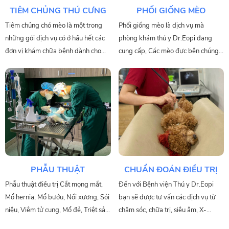
TIÊM CHỦNG THÚ CƯNG
PHỐI GIỐNG MÈO
Tiêm chủng chó mèo là một trong
Phối giống mèo là dịch vụ mà
những gói dịch vụ có ở hầu hết các
phòng khám thú y Dr.Eopi đang
đơn vị khám chữa bệnh dành cho
cung cấp, Các mèo đực bên chúng
vật nuôi hiện nay. Nó giúp phòng
tôi đều khỏe mạnh, thuần chủng và
ngừa các loại bệnh cho thú cưng
đã có rất nhiều sản phẩm, khi quý vị
hiệu quả, bởi phòng bệnh hơn chữa
gửi mèo tới phối giống bên chúng
bệnh. Tham khảo phòng khám thú y
tôi, sẽ được hưởng dịch vụ bao đậu,
tiêm chủng cho chó mèo Dr.Eopi để
nếu không đậu thai trong lần phối
biết thêm nhiều thông tin hơn nữa
đầu tiên , vào kỳ lên giống sau
về dịch vụ hữu ích này nhé!
chúng tôi sẽ phối bao đậu lại 1 lần
nữa chó mèo cái của quý khách.
PHẪU THUẬT
CHUẨN ĐOÁN ĐIỀU TRỊ
Phẫu thuật điều trị Cắt mọng mắt,
Đến với Bệnh viện Thú y Dr.Eopi
Mổ hernia, Mổ bướu, Nối xương, Sỏi
bạn sẽ được tư vấn các dịch vụ từ
niệu, Viêm tử cung, Mổ đẻ, Triệt sản
chăm sóc, chữa trị, siêu âm, X-
chó mèo đực, cái
quang, xét nghiệm, phẫu thuật, tiêm