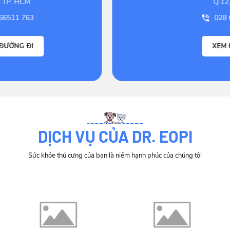
Q.12, TP. HCM
028 66566 386
XEM ĐƯỜNG ĐI
DỊCH VỤ CỦA DR. EOPI
Sức khỏe thú cưng của bạn là niềm hạnh phúc của chúng tôi